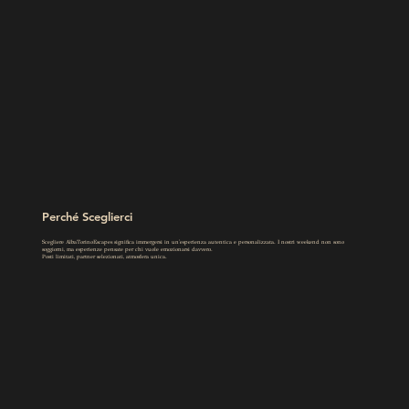
Perché Sceglierci
Scegliere AlbaTorinoEscapes significa immergersi in un'esperienza autentica e personalizzata. I nostri weekend non sono
soggiorni, ma esperienze pensate per chi vuole emozionarsi davvero.
Posti limitati, partner selezionati, atmosfera unica.