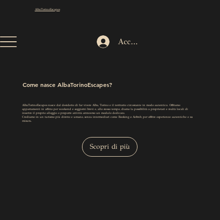
AlbaTorinoEscapes
Accedi
Come nasce AlbaTorinoEscapes?
AlbaTorinoEscapes nasce dal desiderio di far vivere Alba, Torino e il territorio circostante in modo autentico. Offriamo
appartamenti in affitto per weekend e soggiorni brevi e, allo stesso tempo, diamo la possibilità a proprietari e realtà locali di
inserire il proprio alloggio o proporre attività attraverso un modulo dedicato.
Crediamo in un turismo più diretto e umano, senza intermediari come Booking o Airbnb, per offrire esperienze autentiche e su
misura.
Scopri di più