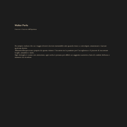
Walter Perlo
Creatore e Curatore dell'Esperienza
Ho sempre creduto che un viaggio diventi davvero memorabile solo quando riesce a coinvolgere, emozionare e lasciare
qualcosa dentro.
AlbatorinoEscapes nasce proprio da questa visione: l’incontro tra la passione per l’accoglienza e il piacere di raccontare
luoghi, atmosfere e storie.
Ogni dettaglio è curato con attenzione, ogni scelta è pensata per offrirti un soggiorno autentico, fatto di comfort, bellezza e
momenti da ricordare.