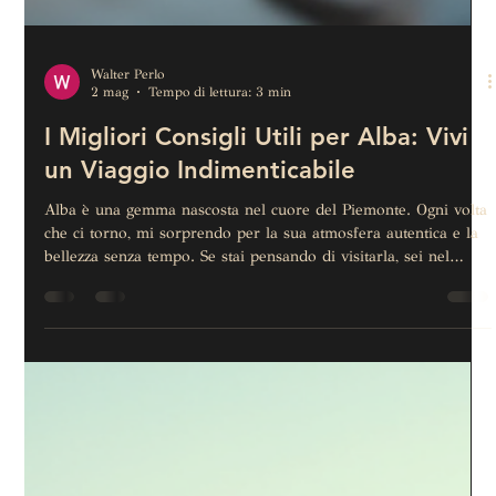
Walter Perlo
2 mag
Tempo di lettura: 3 min
I Migliori Consigli Utili per Alba: Vivi
un Viaggio Indimenticabile
Alba è una gemma nascosta nel cuore del Piemonte. Ogni volta
che ci torno, mi sorprendo per la sua atmosfera autentica e la
bellezza senza tempo. Se stai pensando di visitarla, sei nel
posto giusto! Qui ti racconto i miei migliori consigli per un
viaggio ad Alba. Preparati a scoprire angoli nascosti, sapori
unici e esperienze che ti rimarranno nel cuore. Scopri Alba: un
mix perfetto di storia e natura Alba è famosa per il tartufo
bianco, certo, ma è molto di più. Camminare pe